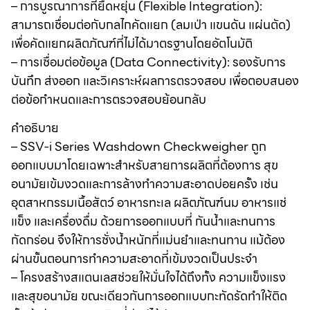
– การบูรณาการที่ยืดหยุ่น (Flexible Integration):
สามารถเชื่อมต่อกับกลไกคัดแยก (ลมเป่า แขนดัน แผ่นตัด)
เพื่อคัดแยกผลิตภัณฑ์ที่ไม่ได้มาตรฐานโดยอัตโนมัติ
– การเชื่อมต่อข้อมูล (Data Connectivity): รองรับการ
บันทึก ส่งออก และวิเคราะห์ผลการตรวจสอบ เพื่อตอบสนอง
ต่อข้อกำหนดและการตรวจสอบย้อนกลับ
คำอธิบาย
– SSV-i Series Washdown Checkweigher ถูก
ออกแบบมาโดยเฉพาะสำหรับสายการผลิตที่ต้องการ สุข
อนามัยเข้มงวดและการล้างทำความสะอาดบ่อยครั้ง เช่น
อุตสาหกรรมเนื้อสัตว์ อาหารทะเล ผลิตภัณฑ์นม อาหารแช่
แข็ง และเครื่องดื่ม ด้วยการออกแบบที่ กันน้ำและทนการ
กัดกร่อน จึงให้การชั่งน้ำหนักที่แม่นยำและทนทาน แม้ต้อง
ผ่านขั้นตอนการทำความสะอาดที่เข้มงวดเป็นประจำ
– โครงสร้างสแตนเลสช่วยให้มั่นใจได้ถึงทั้ง ความแข็งแรง
และสุขอนามัย ขณะเดียวกันการออกแบบกะทัดรัดทำให้ติด