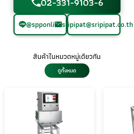
02-331-9103-6
@spponline
sripipat@sripipat.co.th
สินค้าในหมวดหมู่เดียวกัน
ดูทั้งหมด