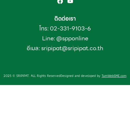
ติดต่อเรา
โทร: 02-331-9103-6
Line: @spponline
อีเมล:
sripipat@sripipat.co.th
2025 © SRIPIPAT. ALL Rights Reserved
Designed and developed by
TumWebSME.com