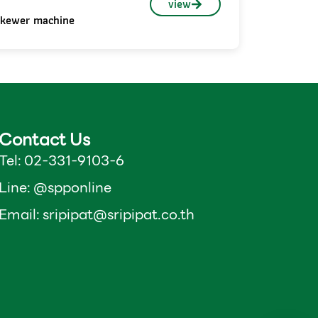
view
kewer machine
Contact Us
Tel: 02-331-9103-6
Line: @spponline
Email:
sripipat@sripipat.co.th