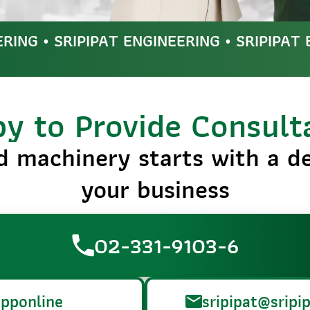
ERING • SRIPIPAT ENGINEERING • SRIPIPAT
y to Provide Consult
d machinery starts with a d
your business
02-331-9103-6
pponline
sripipat@sripip