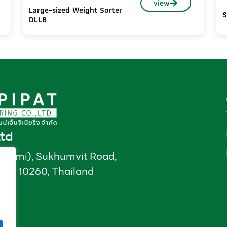
view
Large-sized Weight Sorter
S
DLLB
Ltd
hungmi), Sukhumvit Road,
kok 10260, Thailand