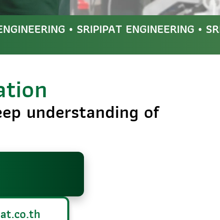
 ENGINEERING • SRIPIPAT ENGINEERING • S
ation
eep understanding of
at.co.th