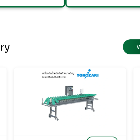
gory
V