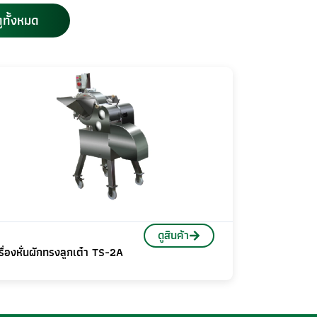
ูทั้งหมด
ดูสินค้า
รื่องหั่นผักทรงลูกเต๋า TS-2A