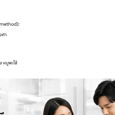
g method):
องศา
 หมูพะโล้