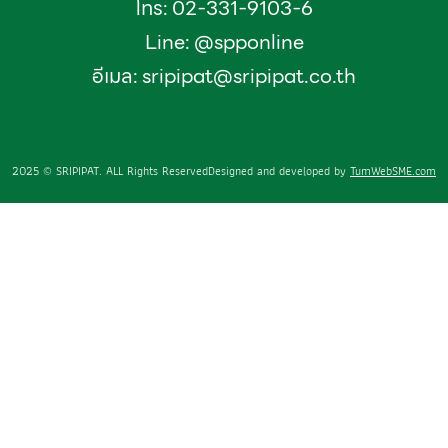
โทร: 02-331-9103-6
Line: @spponline
อีเมล:
sripipat@sripipat.co.th
2025 © SRIPIPAT. ALL Rights Reserved
Designed and developed by
TumWebSME.com