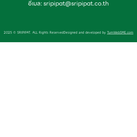
อีเมล:
sripipat@sripipat.co.th
2025 © SRIPIPAT. ALL Rights Reserved
Designed and developed by
TumWebSME.com