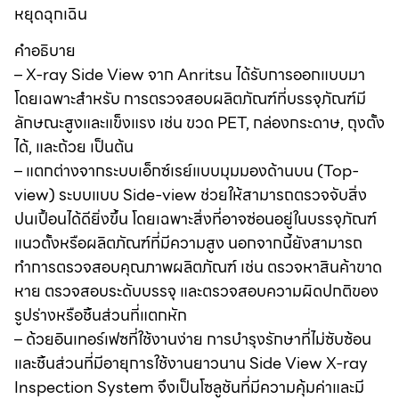
หยุดฉุกเฉิน
คำอธิบาย
– X-ray Side View จาก Anritsu ได้รับการออกแบบมา
โดยเฉพาะสำหรับ การตรวจสอบผลิตภัณฑ์ที่บรรจุภัณฑ์มี
ลักษณะสูงและแข็งแรง เช่น ขวด PET, กล่องกระดาษ, ถุงตั้ง
ได้, และถ้วย เป็นต้น
– แตกต่างจากระบบเอ็กซ์เรย์แบบมุมมองด้านบน (Top-
view) ระบบแบบ Side-view ช่วยให้สามารถตรวจจับสิ่ง
ปนเปื้อนได้ดียิ่งขึ้น โดยเฉพาะสิ่งที่อาจซ่อนอยู่ในบรรจุภัณฑ์
แนวตั้งหรือผลิตภัณฑ์ที่มีความสูง นอกจากนี้ยังสามารถ
ทำการตรวจสอบคุณภาพผลิตภัณฑ์ เช่น ตรวจหาสินค้าขาด
หาย ตรวจสอบระดับบรรจุ และตรวจสอบความผิดปกติของ
รูปร่างหรือชิ้นส่วนที่แตกหัก
– ด้วยอินเทอร์เฟซที่ใช้งานง่าย การบำรุงรักษาที่ไม่ซับซ้อน
และชิ้นส่วนที่มีอายุการใช้งานยาวนาน Side View X-ray
Inspection System จึงเป็นโซลูชันที่มีความคุ้มค่าและมี