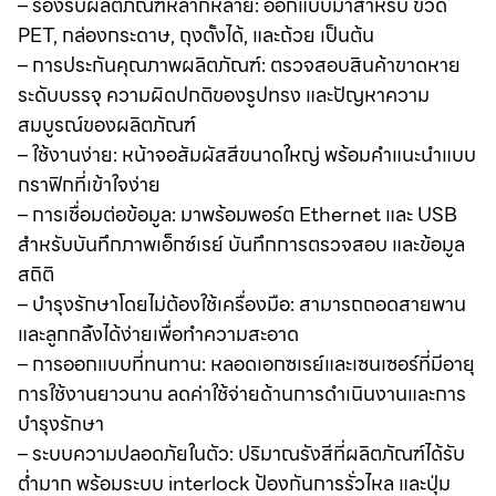
– รองรับผลิตภัณฑ์หลากหลาย: ออกแบบมาสำหรับ ขวด
PET, กล่องกระดาษ, ถุงตั้งได้, และถ้วย เป็นต้น
– การประกันคุณภาพผลิตภัณฑ์: ตรวจสอบสินค้าขาดหาย
ระดับบรรจุ ความผิดปกติของรูปทรง และปัญหาความ
สมบูรณ์ของผลิตภัณฑ์
– ใช้งานง่าย: หน้าจอสัมผัสสีขนาดใหญ่ พร้อมคำแนะนำแบบ
กราฟิกที่เข้าใจง่าย
– การเชื่อมต่อข้อมูล: มาพร้อมพอร์ต Ethernet และ USB
สำหรับบันทึกภาพเอ็กซ์เรย์ บันทึกการตรวจสอบ และข้อมูล
สถิติ
– บำรุงรักษาโดยไม่ต้องใช้เครื่องมือ: สามารถถอดสายพาน
และลูกกลิ้งได้ง่ายเพื่อทำความสะอาด
– การออกแบบที่ทนทาน: หลอดเอกซเรย์และเซนเซอร์ที่มีอายุ
การใช้งานยาวนาน ลดค่าใช้จ่ายด้านการดำเนินงานและการ
บำรุงรักษา
– ระบบความปลอดภัยในตัว: ปริมาณรังสีที่ผลิตภัณฑ์ได้รับ
ต่ำมาก พร้อมระบบ interlock ป้องกันการรั่วไหล และปุ่ม